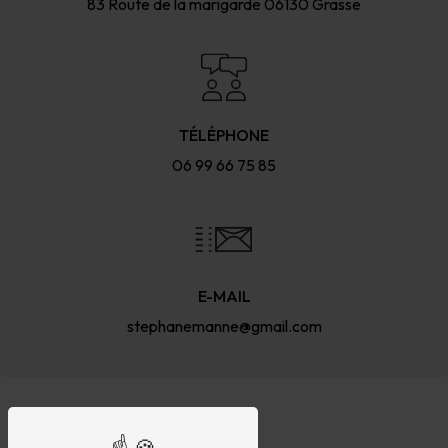
83 Route de la marigarde
06130 Grasse
TÉLÉPHONE
06 99 66 75 85
E-MAIL
stephanemanne@gmail.com