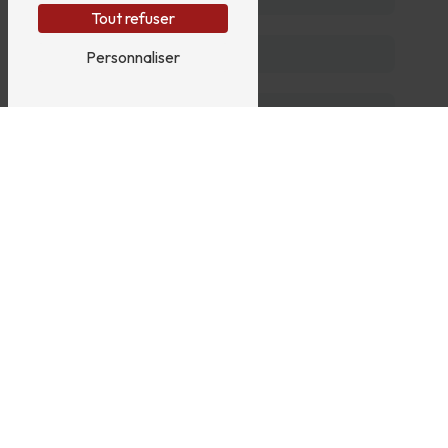
Tout refuser
Personnaliser
En cochant cette case, j'accepte les conditions
particulières ci-dessous **
Vous n'êtes pas un robot,
veuillez répondre à cette