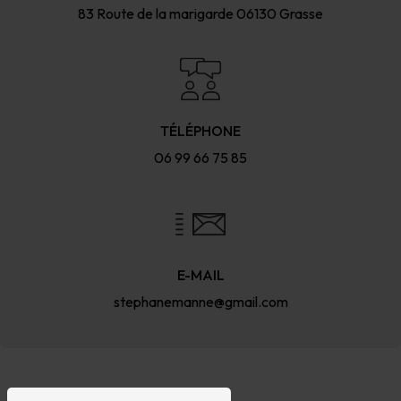
83 Route de la marigarde
06130 Grasse
TÉLÉPHONE
06 99 66 75 85
E-MAIL
stephanemanne@gmail.com