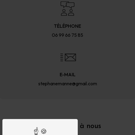
TÉLÉPHONE
06 99 66 75 85
E-MAIL
stephanemanne@gmail.com
N'hésitez pas à nous