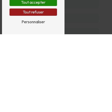
Tout accepter
Tout refuser
Personnaliser
En cochant cette case, j'accepte les conditions
particulières ci-dessous **
Vous n'êtes pas un robot,